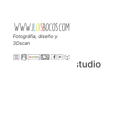
Skip
to
content
Fotográfia, diseño y
Jloisbocos
3Dscan
Estudio