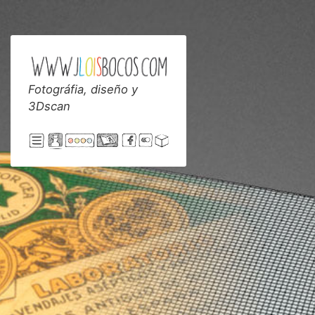
Skip
to
content
Fotográfia, diseño y
Jloisbocos
3Dscan