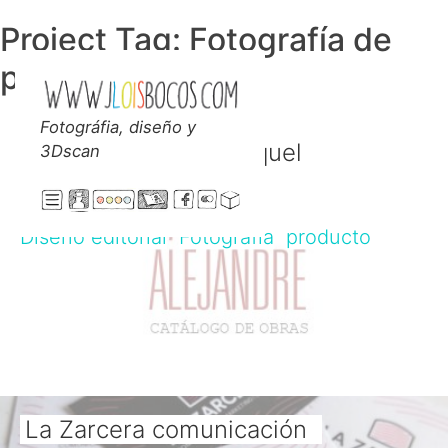
Skip
Project Tag:
Fotografía de
to
content
producto
Fotográfia, diseño y
Jloisbocos
Catálogo de obra Raquel
3Dscan
Alejandre
Diseño editorial
Fotografía
producto
La Zarcera comunicación