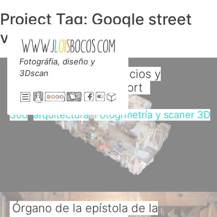
Skip
Project Tag:
Google street
to
content
view
Fotográfia, diseño y
Jloisbocos
Digitalización de edificios y
3Dscan
espacios con Matterport
360
arquitectura
Fotogrmetría y scaner 3D
Órgano de la epístola de la