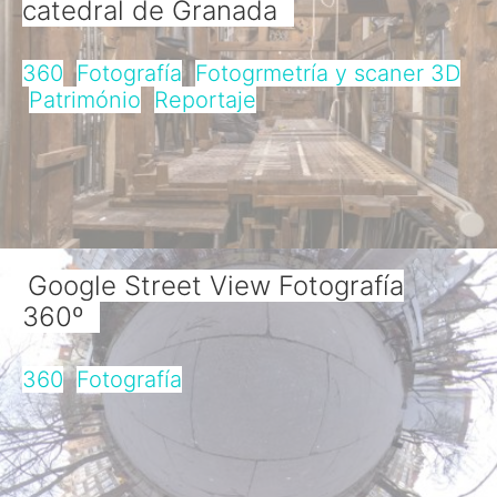
catedral de Granada
360
Fotografía
Fotogrmetría y scaner 3D
Património
Reportaje
Google Street View Fotografía
360º
360
Fotografía